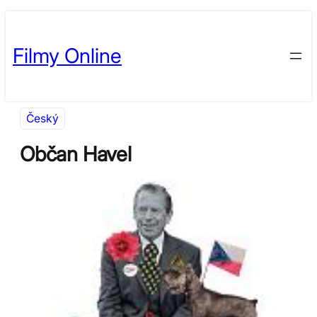
Přeskočit
Skip
na
to
Filmy Online
obsah
content
Český
Občan Havel