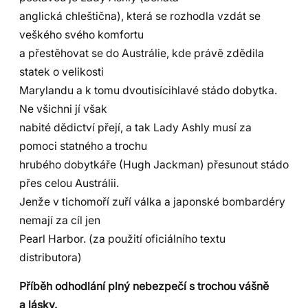
anglická chleštična), která se rozhodla vzdát se
veškého svého komfortu
a přestěhovat se do Austrálie, kde právě zdědila
statek o velikosti
Marylandu a k tomu dvoutisícihlavé stádo dobytka.
Ne všichni jí však
nabité dědictví přejí, a tak Lady Ashly musí za
pomoci statného a trochu
hrubého dobytkáře (Hugh Jackman) přesunout stádo
přes celou Austrálii.
Jenže v tichomoří zuří válka a japonské bombardéry
nemají za cíl jen
Pearl Harbor. (za použití oficiálního textu
distributora)
Příběh odhodlání plný nebezpečí s trochou vášně
a lásky.