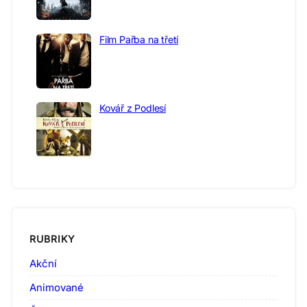
Film Pařba na třetí
Kovář z Podlesí
RUBRIKY
Akční
Animované