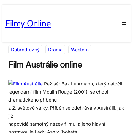
Přeskočit
Skip
na
to
Filmy Online
obsah
content
Dobrodružný
Drama
Western
Film Austrálie online
Režisér Baz Luhrmann, který natočil
legendární film Moulin Rouge (2001), se chopil
dramatického příběhu
z 2. světové války. Příběh se odehrává v Austrálii, jak
již
napovídá samotný název filmu, a jeho hlavní
postavou je Lady Ashly (bohatá