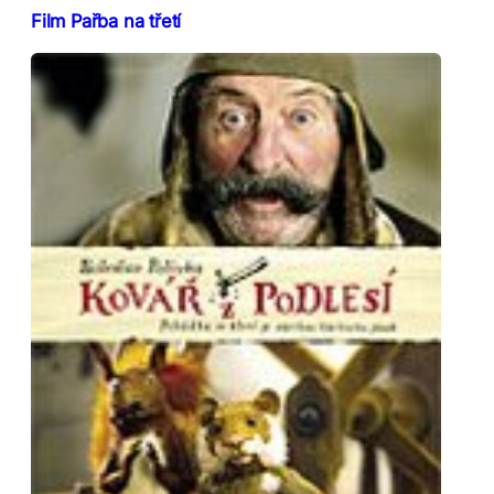
Film Pařba na třetí