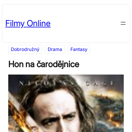
Přeskočit
Skip
na
to
Filmy Online
obsah
content
Dobrodružný
Drama
Fantasy
Hon na čarodějnice