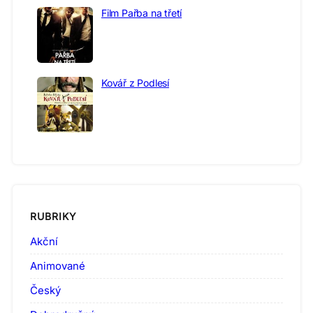
Film Pařba na třetí
Kovář z Podlesí
RUBRIKY
Akční
Animované
Český