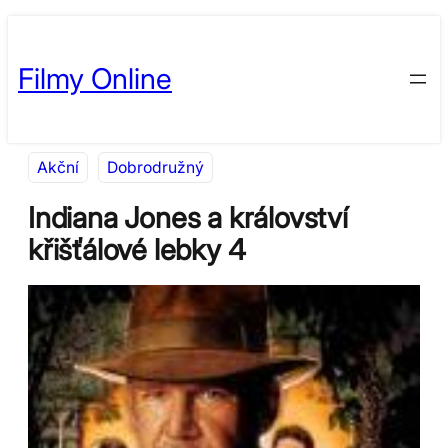
Přeskočit
Skip
na
to
Filmy Online
obsah
content
Akční
Dobrodružný
Indiana Jones a království
křišťálové lebky 4