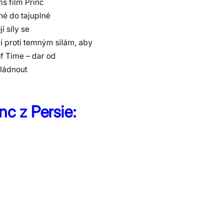
s film Princ
né do tajuplné
 síly se
 proti temným silám, aby
f Time – dar od
vládnout
nc z Persie: