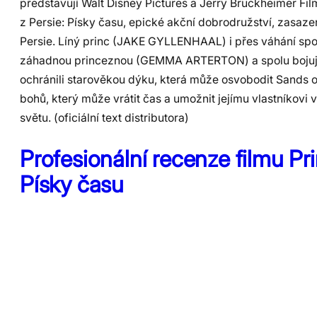
představují Walt Disney Pictures a Jerry Bruckheimer Film
z Persie: Písky času, epické akční dobrodružství, zasaze
Persie. Líný princ (JAKE GYLLENHAAL) i přes váhání spojí
záhadnou princeznou (GEMMA ARTERTON) a spolu bojují
ochránili starověkou dýku, která může osvobodit Sands o
bohů, který může vrátit čas a umožnit jejímu vlastníkovi 
světu. (oficiální text distributora)
Profesionální recenze filmu Pri
Písky času