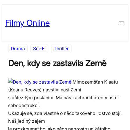
Přeskočit
Skip
na
to
Filmy Online
obsah
content
Drama
Sci-Fi
Thriller
Den, kdy se zastavila Země
Mimozemšťan Klaatu
(Keanu Reeves) navštíví naši Zemi
s důležitým posláním. Má nás zachránit před vlastní
sebedestrukcí.
Ukazuje se, zda vlastně o něco takového lidstvo stojí.
Náš jediný zájem
je prozkoumat ho jako něco naprosto unikátního,