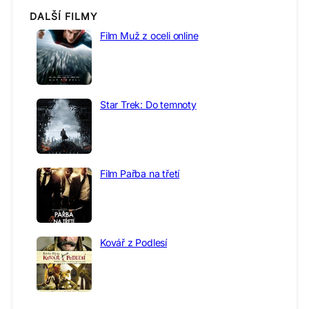
DALŠÍ FILMY
Film Muž z oceli online
Star Trek: Do temnoty
Film Pařba na třetí
Kovář z Podlesí