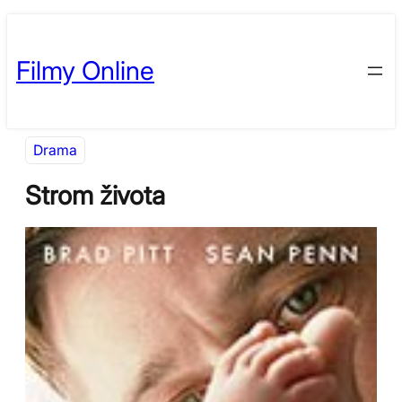
Přeskočit
Skip
na
to
Filmy Online
obsah
content
Drama
Strom života