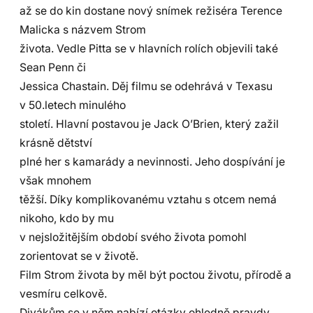
až se do kin dostane nový snímek režiséra Terence
Malicka s názvem Strom
života. Vedle Pitta se v hlavních rolích objevili také
Sean Penn či
Jessica Chastain. Děj filmu se odehrává v Texasu
v 50.letech minulého
století. Hlavní postavou je Jack O’Brien, který zažil
krásně dětství
plné her s kamarády a nevinnosti. Jeho dospívání je
však mnohem
těžší. Díky komplikovanému vztahu s otcem nemá
nikoho, kdo by mu
v nejsložitějším období svého života pomohl
zorientovat se v životě.
Film Strom života by měl být poctou životu, přírodě a
vesmíru celkově.
Divákům se v něm nabízí otázky ohledně pravdy,