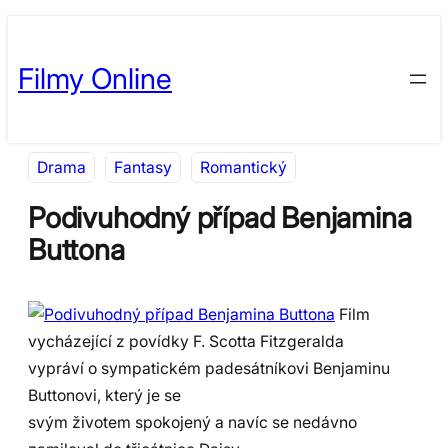
Přeskočit
Skip
na
to
Filmy Online
obsah
content
Drama
Fantasy
Romantický
Podivuhodný případ Benjamina
Buttona
Film
vycházející z povídky F. Scotta Fitzgeralda
vypráví o sympatickém padesátníkovi Benjaminu
Buttonovi, který je se
svým životem spokojený a navíc se nedávno