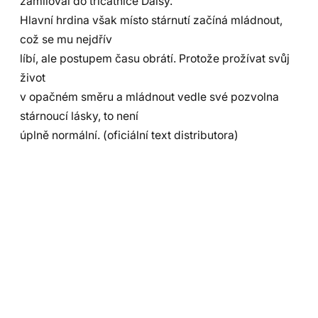
zamiloval do třicátnice Daisy.
Hlavní hrdina však místo stárnutí začíná mládnout,
což se mu nejdřív
líbí, ale postupem času obrátí. Protože prožívat svůj
život
v opačném směru a mládnout vedle své pozvolna
stárnoucí lásky, to není
úplně normální. (oficiální text distributora)