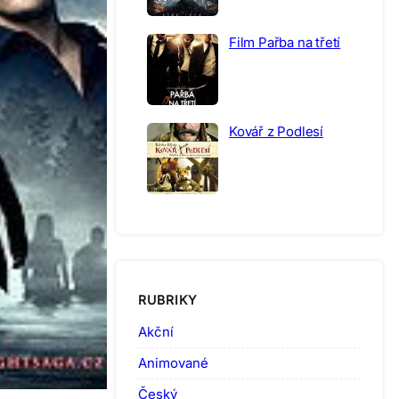
Film Pařba na třetí
Kovář z Podlesí
RUBRIKY
Akční
Animované
Český