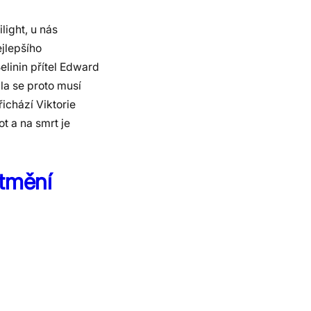
light, u nás
ejlepšího
linin přítel Edward
lla se proto musí
ichází Viktorie
t a na smrt je
atmění