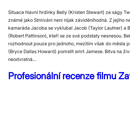
Situace hlavní hrdinky Belly (Kristen Stewart) ze ságy Twi
známé jako Stmívání není nijak záviděníhodná. Z jejího n
kamaráda Jacoba se vyklubal Jacob (Taylor Lautner) a Be
(Robert Pattinson), kteří se ze své podstaty nesnesou. Be
rozhodnout pouze pro jednoho, mezitím však do města př
(Bryce Dallas Howard) pomstít smrt Jamese. Bitva na živo
neodvratná…
Profesionální recenze filmu Z