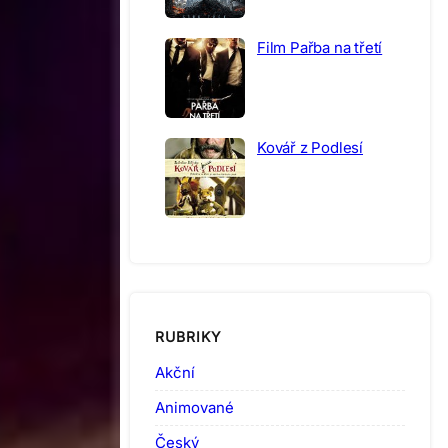
Film Pařba na třetí
Kovář z Podlesí
RUBRIKY
Akční
Animované
Český