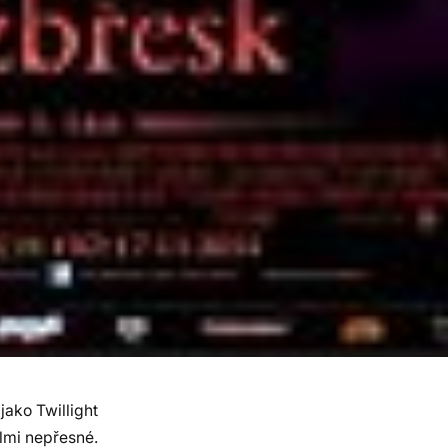
jako Twillight
elmi nepřesné.