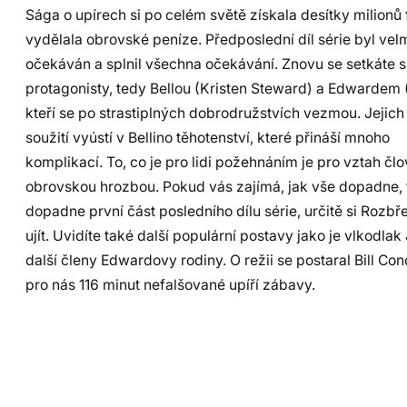
Sága o upírech si po celém světě získala desítky milionů
vydělala obrovské peníze. Předposlední díl série byl vel
očekáván a splnil všechna očekávání. Znovu se setkáte s
protagonisty, tedy Bellou (Kristen Steward) a Edwardem (
kteří se po strastiplných dobrodružstvích vezmou. Jejic
soužití vyústí v Bellino těhotenství, které přináší mnoho
komplikací. To, co je pro lidi požehnáním je pro vztah čl
obrovskou hrozbou. Pokud vás zajímá, jak vše dopadne, 
dopadne první část posledního dílu série, určitě si Rozb
ujít. Uvidíte také další populární postavy jako je vlkodla
další členy Edwardovy rodiny. O režii se postaral Bill Con
pro nás 116 minut nefalšované upíří zábavy.