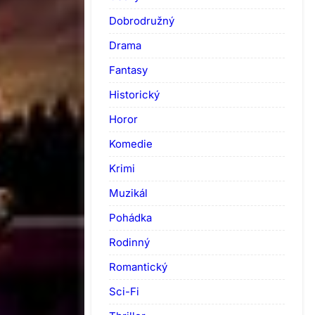
Dobrodružný
Drama
Fantasy
Historický
Horor
Komedie
Krimi
Muzikál
Pohádka
Rodinný
Romantický
Sci-Fi