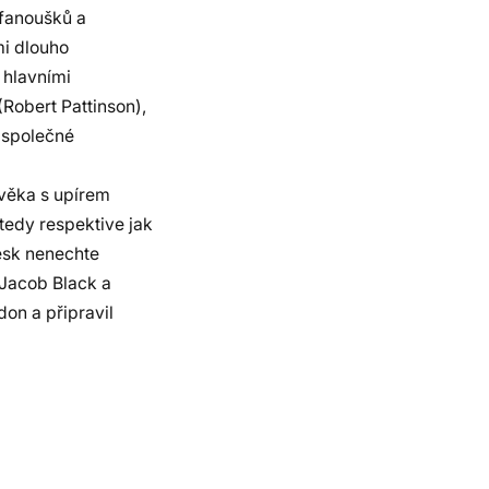
 fanoušků a
mi dlouho
 hlavními
Robert Pattinson),
h společné
ověka s upírem
tedy respektive jak
řesk nenechte
k Jacob Black a
don a připravil