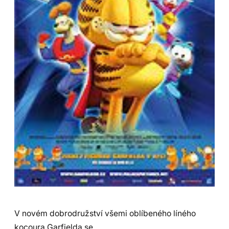
V novém dobrodružství všemi oblíbeného líného
kocoura Garfielda se