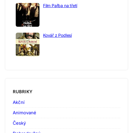
Film Pařba na třetí
Kovář z Podlesí
RUBRIKY
Akční
Animované
Český