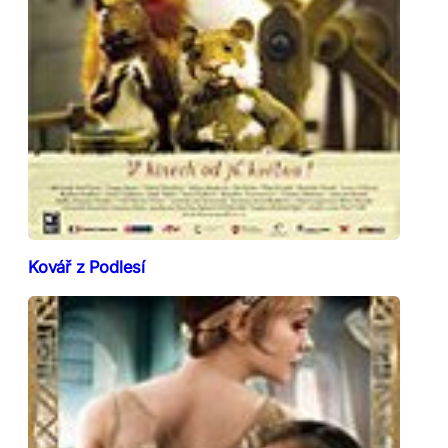
Kovář z Podlesí