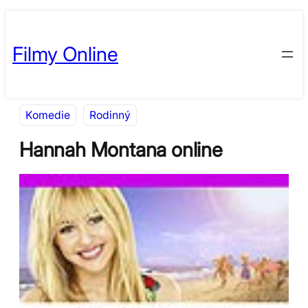
Přeskočit
Skip
na
to
Filmy Online
obsah
content
Komedie
Rodinný
Hannah Montana online