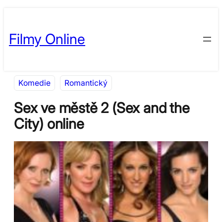
Přeskočit
Skip
na
to
Filmy Online
obsah
content
Komedie
Romantický
Sex ve městě 2 (Sex and the
City) online