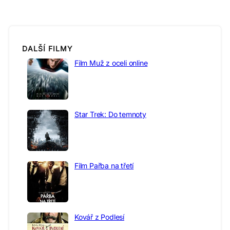
DALŠÍ FILMY
Film Muž z oceli online
Star Trek: Do temnoty
Film Pařba na třetí
Kovář z Podlesí