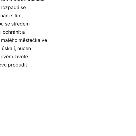
– rozpadá se
nání s tím,
ou se středem
 ochránit a
o malého městečka ve
 úskalí, nucen
novém životě
ovu probudit