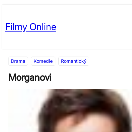
Přeskočit
Skip
na
to
Filmy Online
obsah
content
Drama
Komedie
Romantický
Morganovi