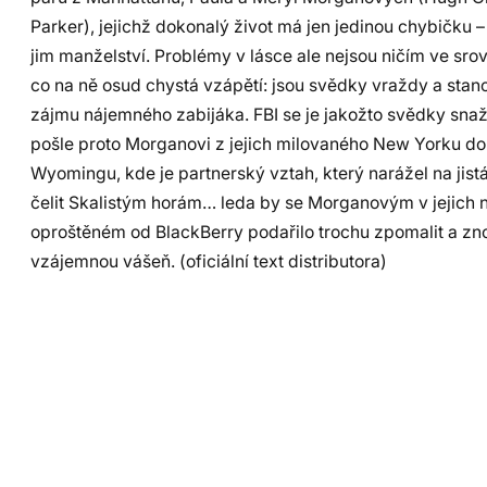
Parker), jejichž dokonalý život má jen jedinou chybičku 
jim manželství. Problémy v lásce ale nejsou ničím ve srov
co na ně osud chystá vzápětí: jsou svědky vraždy a stan
zájmu nájemného zabijáka. FBI se je jakožto svědky snaží
pošle proto Morganovi z jejich milovaného New Yorku d
Wyomingu, kde je partnerský vztah, který narážel na jistá
čelit Skalistým horám… leda by se Morganovým v jejich 
oproštěném od BlackBerry podařilo trochu zpomalit a zn
vzájemnou vášeň. (oficiální text distributora)