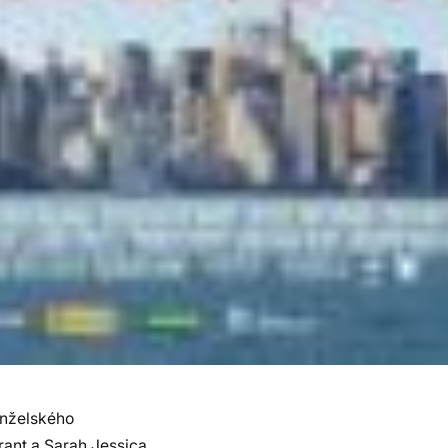
anželského
ant a Sarah Jessica