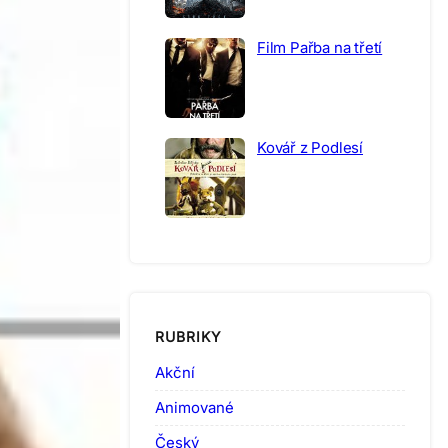
Film Pařba na třetí
Kovář z Podlesí
RUBRIKY
Akční
Animované
Český