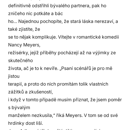
definitivně odstřihli bývalého partnera, pak ho
zničeho nic potkáte a bác
ho… Najednou pochopíte, že stará láska nerezaví, a
také zjistíte, že
se to nějak komplikuje. Vítejte v romantické komedii
Nancy Meyers,
režisérky, jejíž příběhy pocházejí až na výjimky ze
skutečného
života, ač je to k nevíře. „Psaní scénářů je pro mě
jistou
terapií, a proto do nich promítám tolik vlastních
zážitků a zkušeností,
i když v tomto případě musím přiznat, že jsem poměr
s bývalým
manželem nezkusila,“ říká Meyers. V tom se od své
hrdinky dost liší.