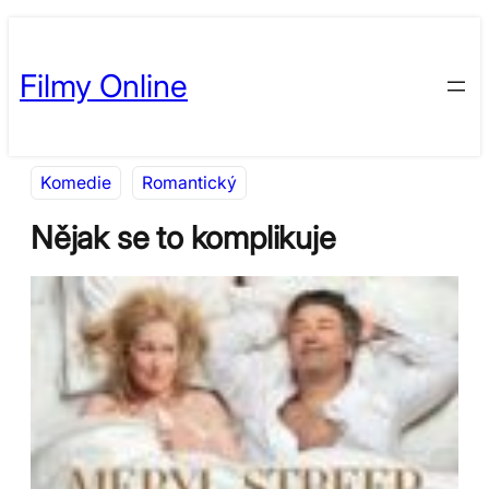
Přeskočit
Skip
na
to
Filmy Online
obsah
content
Komedie
Romantický
Nějak se to komplikuje