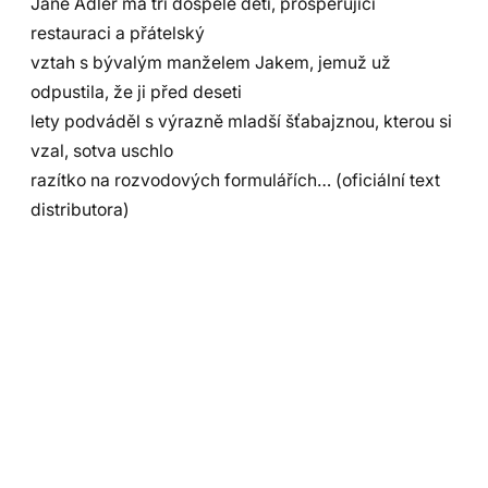
Jane Adler má tři dospělé děti, prosperující
restauraci a přátelský
vztah s bývalým manželem Jakem, jemuž už
odpustila, že ji před deseti
lety podváděl s výrazně mladší šťabajznou, kterou si
vzal, sotva uschlo
razítko na rozvodových formulářích… (oficiální text
distributora)