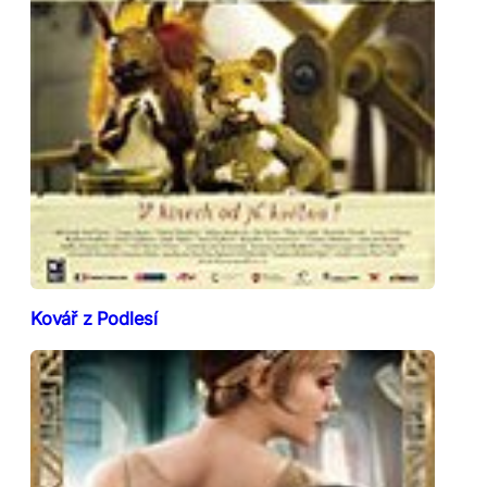
Kovář z Podlesí