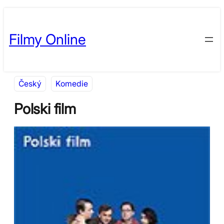
Přeskočit
Skip
na
to
Filmy Online
obsah
content
Český
Komedie
Polski film