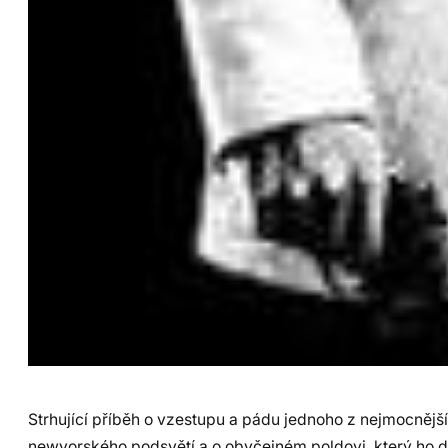
Strhující příběh o vzestupu a pádu jednoho z nejmocněj
newyorského podsvětí a o obyčejném poldovi, který ho do