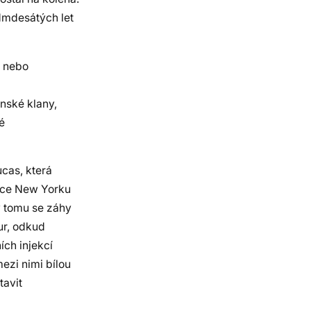
dmdesátých let
, nebo
ánské klany,
é
cas, která
lice New Yorku
y tomu se záhy
ur, odkud
ch injekcí
mezi nimi bílou
tavit