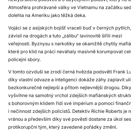
Atmosféra prohrávané války ve Vietnamu na začátku se
dolehla na Ameriku jako těžká deka.
Vojáci se z asijských bojišť vraceli buď v černých pytlích
závislí na drogách a tuto „zálibu“ lavinovitě šířili mezi
veřejností. Byznysu s narkotiky se okamžitě chytily mafi
které pro klid na práci neváhaly masívně korumpovat cel
policejní sbory.
V tomto ozvduší se zrodí černá hvězda podsvětí Frank Lu
díky vlastní odvaze a inteligenci dokáže záhy zaplavit u
bezkonkurečně nejlepší a přitom nejlevnější drogou. Dík
vyšvihne na samotný vrchol zdejších mafiánských strukt
s bohorovným klidem řídí své impérium a pomocí finanční
i nečinnost zdejších policistů. Detektiv Richie Roberts je 
vránou a především díky své pověsti dostane za úkol ses
protikorupční tým, který zavedené pořádky změní.