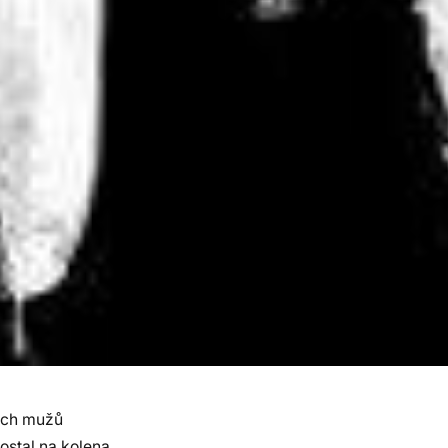
ších mužů
stal na kolena.