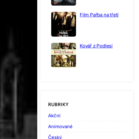
Film Pařba na třetí
Kovář z Podlesí
RUBRIKY
Akční
Animované
Český