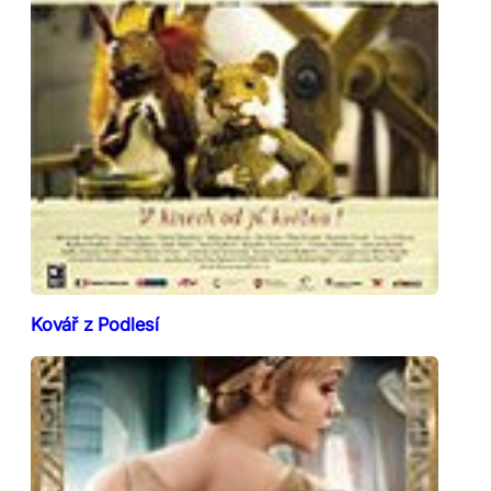
Kovář z Podlesí