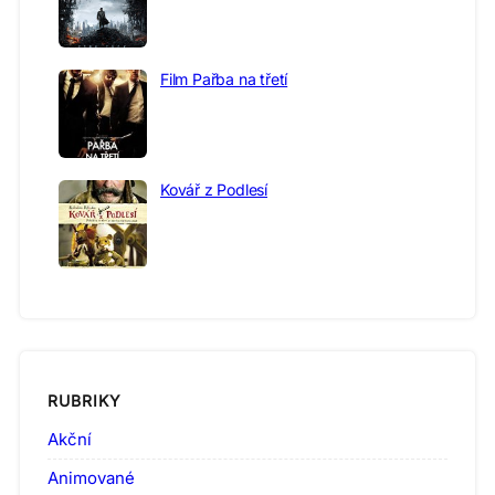
Film Pařba na třetí
Kovář z Podlesí
RUBRIKY
Akční
Animované