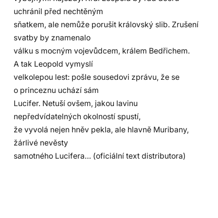
uchránil před nechtěným
sňatkem, ale nemůže porušit královský slib. Zrušení
svatby by znamenalo
válku s mocným vojevůdcem, králem Bedřichem.
A tak Leopold vymyslí
velkolepou lest: pošle sousedovi zprávu, že se
o princeznu uchází sám
Lucifer. Netuší ovšem, jakou lavinu
nepředvídatelných okolností spustí,
že vyvolá nejen hněv pekla, ale hlavně Muribany,
žárlivé nevěsty
samotného Lucifera… (oficiální text distributora)