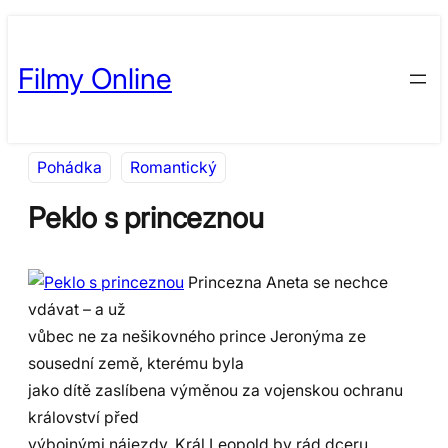
Přeskočit
Skip
na
to
Filmy Online
obsah
content
Pohádka
Romantický
Peklo s princeznou
Princezna Aneta se nechce
vdávat – a už
vůbec ne za nešikovného prince Jeronýma ze
sousední země, kterému byla
jako dítě zaslíbena výměnou za vojenskou ochranu
království před
výbojnými nájezdy. Král Leopold by rád dceru