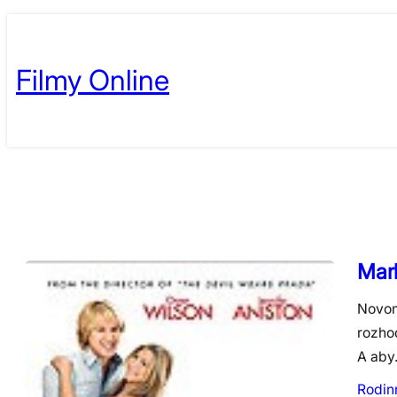
Skip
to
Filmy Online
content
Marl
Novom
rozho
A ab
Rodin