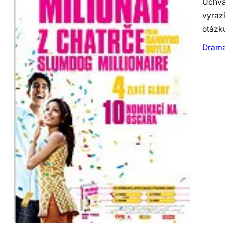
Uchva
vyraz
otázku
Dram