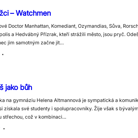
ážci – Watchmen
ové Doctor Manhattan, Komediant, Ozymandias, Sůva, Rorsch
olis a Hedvábný Přízrak, kteří strážili město, jsou pryč. Odeš
ec jim samotným začne jít…
š jako bůh
lka na gymnáziu Helena Altmannová je sympatická a komunika
 si získala své studenty i spolupracovníky. Žije však s býva
u střechou, což v kombinaci…
ý