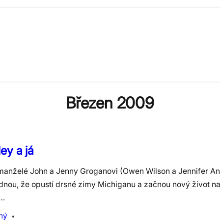
Březen 2009
ey a já
anželé John a Jenny Groganovi (Owen Wilson a Jennifer Ani
dnou, že opustí drsné zimy Michiganu a začnou nový život na 
y…
ný