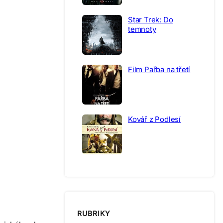
Star Trek: Do
temnoty
Film Pařba na třetí
Kovář z Podlesí
RUBRIKY