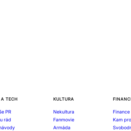
 A TECH
KULTURA
FINANC
še PR
Nekultura
Finance 
šu rád
Fanmovie
Kam pro
 návody
Armáda
Svobodn