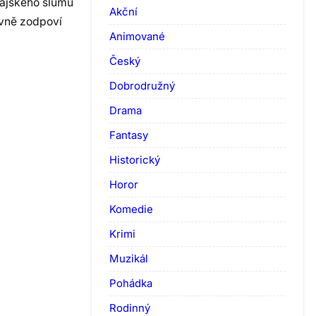
bajského slumu
Akční
ávně zodpoví
Animované
Český
Dobrodružný
Drama
Fantasy
Historický
Horor
Komedie
Krimi
Muzikál
Pohádka
Rodinný