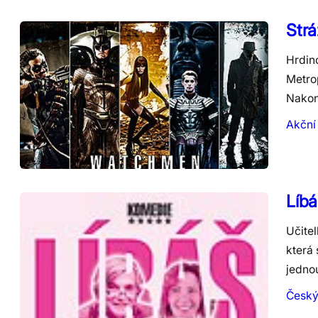
Str
Hrdin
Metrop
Nakon
Akční
Líbá
Učite
která
jedno
Česk