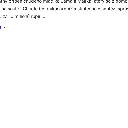
tný příběh chudého mladíka Jamala Malika, který se z bom
í na soutěž Chcete být milionářem? a skutečně v soutěži spr
 za 10 milionů rupií.…
a