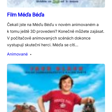
Film Méďa Béďa
Čekali jste na Méďu Béďu v novém animovaném a
k tomu ještě 3D provedení? Konečně můžete zajásat.
V počítačově animovaných scénách dokonce
vystupují skuteční herci. Méďa se cítí…
Animované