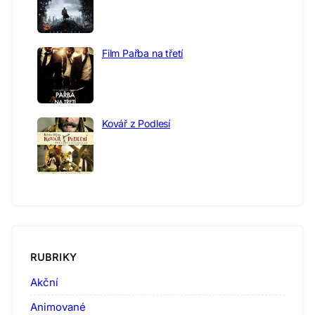
Film Pařba na třetí
Kovář z Podlesí
RUBRIKY
Akční
Animované