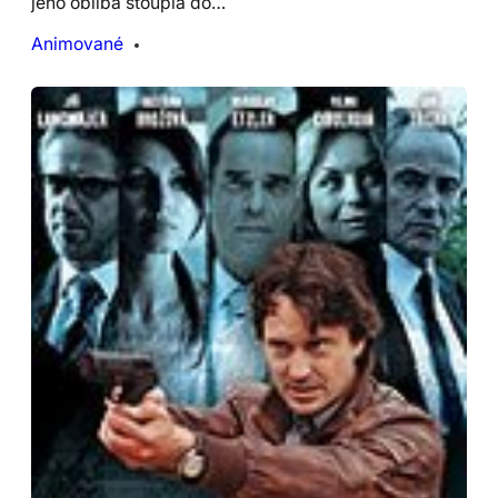
jeho obliba stoupla do…
Animované