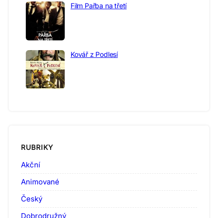
Film Pařba na třetí
Kovář z Podlesí
RUBRIKY
Akční
Animované
Český
Dobrodružný