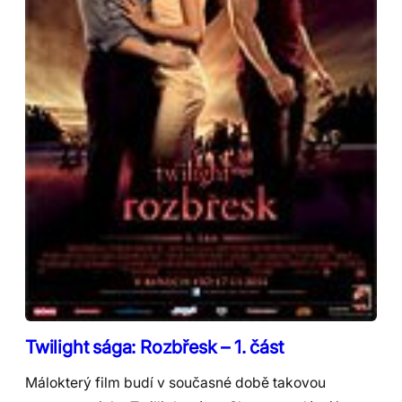
Twilight sága: Rozbřesk – 1. část
Málokterý film budí v současné době takovou