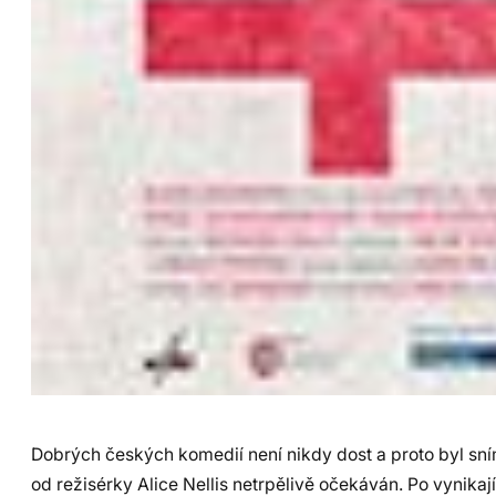
Dobrých českých komedií není nikdy dost a proto byl sn
od režisérky Alice Nellis netrpělivě očekáván. Po vynikaj