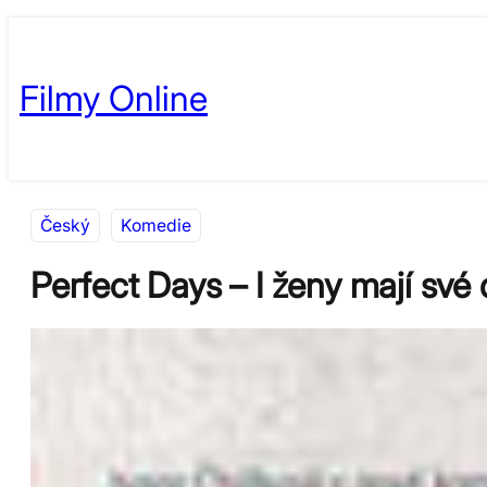
Přeskočit
Skip
na
to
Filmy Online
obsah
content
Český
Komedie
Perfect Days – I ženy mají své