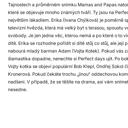
Tajnostech a průměrném snímku Mamas and Papas natočil
které se objevuje mnoho známých tváří. Ty jsou na Perfe
největším lákadlem. Erika (Ivana Chýlková) je poměrně 
televizní hvězda, která má velký byt s terasou, spoustu 
svobody. Je jen jedna věc, kterou nemá a po které o to ví
dítě. Erika se rozhodne pořídit si dítě stůj co stůj, ale její 
nabourá mladý barman Adam (Vojta Kotek). Pokud vás za
šlamastika dopadne, nenechte si Perfect days ujít. Po b
Vojty kotka se objeví populární Bob Klepl, Ondřej Sokol 
Kronerová. Pokud čekáte trochu „jinou“ oddechovou kom
nadšeni. V případě, že se těšíte na drama, asi vám snímek
nesedne.