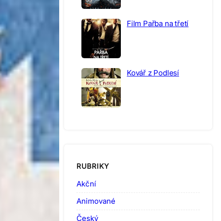
Film Pařba na třetí
Kovář z Podlesí
RUBRIKY
Akční
Animované
Český