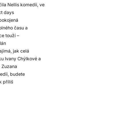
a Nellis komedii, ve
ct days
spokojená
volného času a
ce touží –
plán
jímá, jak celá
oku Ivany Chýlkové a
či Zuzana
edii, budete
 příliš