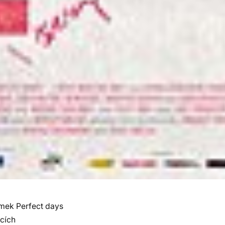
ímek Perfect days
ících