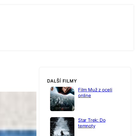
DALŠÍ FILMY
Film Muž z oceli
online
Star Trek: Do
temnoty