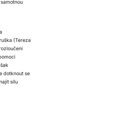
i samotnou
a
ruška (Tereza
rozloučení
m pomoci
však
ze dotknout se
jít sílu