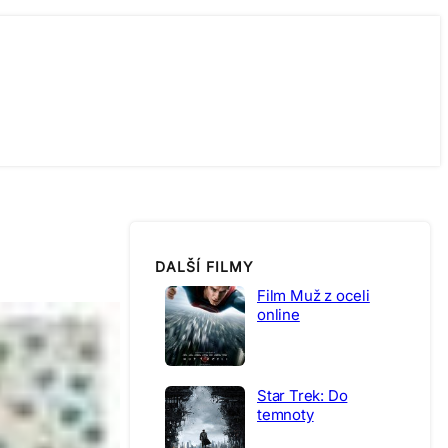
DALŠÍ FILMY
Film Muž z oceli
online
Star Trek: Do
temnoty