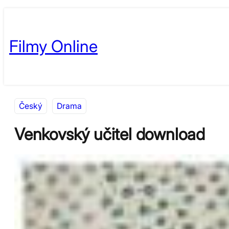
Přeskočit
Skip
na
to
Filmy Online
obsah
content
Český
Drama
Venkovský učitel download