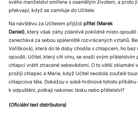
svého manželství smířena s osamělým životem, a proto j
překvapí, když se zamiluje do Učitele.
Na návštěvu za Učitelem přijíždí
přítel (Marek
Daniel)
, který však záhy zdánlivě poklidné místo opouští 
zanechává za sebou spáleniště rozvrácených vztahů. Be
Voříšková), která do té doby chodila s chlapcem, ho bez 
opouští. Učitel, který cítí vinu, se snaží svým přátelství
chlapci vrátit ztracené sebevědomí. O to větší zklamání 
prožijí chlapec a Marie, když Učitel neodolá zoufalé tou
chlapcova těla. Dokážou v sobě hrdinové tohoto příběhu na
k odpuštění, potkají nakonec lásku nebo přátelství?
(Oficiální text distributora)