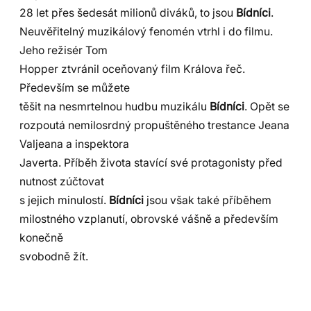
28 let přes šedesát milionů diváků, to jsou
Bídníci
.
Neuvěřitelný muzikálový fenomén vtrhl i do filmu.
Jeho režisér Tom
Hopper ztvránil oceňovaný film Králova řeč.
Především se můžete
těšit na nesmrtelnou hudbu muzikálu
Bídníci
. Opět se
rozpoutá nemilosrdný propuštěného trestance Jeana
Valjeana a inspektora
Javerta. Příběh života stavící své protagonisty před
nutnost zúčtovat
s jejich minulostí.
Bídníci
jsou však také příběhem
milostného vzplanutí, obrovské vášně a především
konečně
svobodně žít.