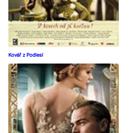
Kovář z Podlesí