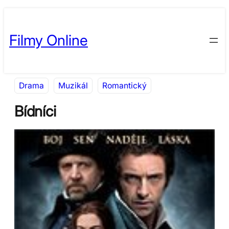
Přeskočit
Skip
na
to
Filmy Online
obsah
content
Drama
Muzikál
Romantický
Bídníci