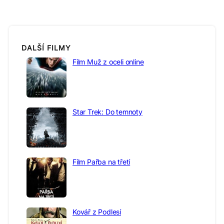
DALŠÍ FILMY
Film Muž z oceli online
Star Trek: Do temnoty
Film Pařba na třetí
Kovář z Podlesí