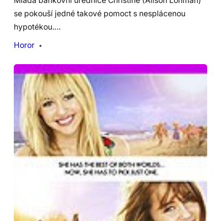
Mladá bankovní úřednice Christine (Alison Lohman)
se pokouší jedné takové pomoct s nesplácenou
hypotékou.…
Horor