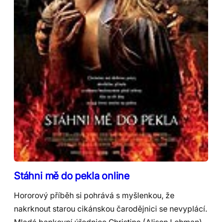
Stáhni mě do pekla online
Hororový příběh si pohrává s myšlenkou, že
nakrknout starou cikánskou čarodějnici se nevyplácí.