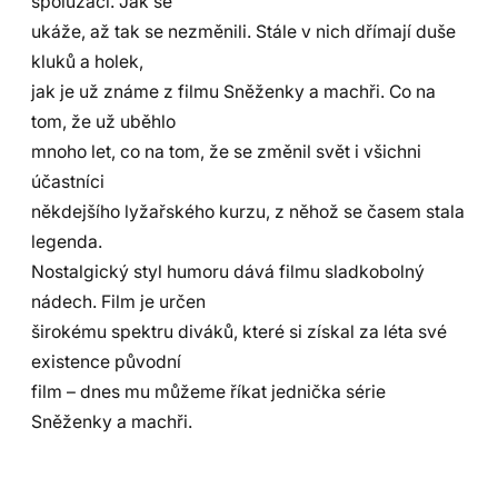
spolužáci. Jak se
ukáže, až tak se nezměnili. Stále v nich dřímají duše
kluků a holek,
jak je už známe z filmu Sněženky a machři. Co na
tom, že už uběhlo
mnoho let, co na tom, že se změnil svět i všichni
účastníci
někdejšího lyžařského kurzu, z něhož se časem stala
legenda.
Nostalgický styl humoru dává filmu sladkobolný
nádech. Film je určen
širokému spektru diváků, které si získal za léta své
existence původní
film – dnes mu můžeme říkat jednička série
Sněženky a machři.