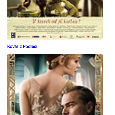
Kovář z Podlesí