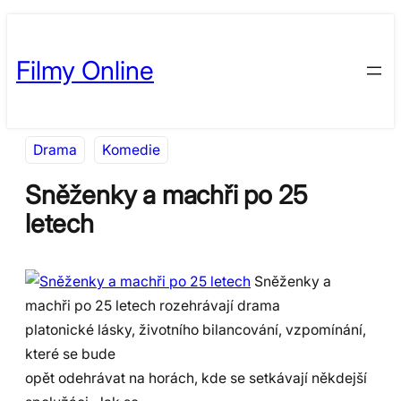
Přeskočit
Skip
na
to
Filmy Online
obsah
content
Drama
Komedie
Sněženky a machři po 25
letech
Sněženky a
machři po 25 letech rozehrávají drama
platonické lásky, životního bilancování, vzpomínání,
které se bude
opět odehrávat na horách, kde se setkávají někdejší